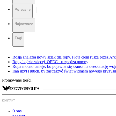
Polecane
Najnowsze
Tagi
Rosja znalazła nowy szlak dla ropy. Flota cieni rusza przez Ar
Ropy będzie więcej. OPEC+ rozpędza pompy
Ropa mocno tanieje, bo pojawiła się szansa na deeskalację woj
Iran użył Hutich, by zastraszyć świat widmem nowego kryzys
Promowane treści
KONTAKT
O nas