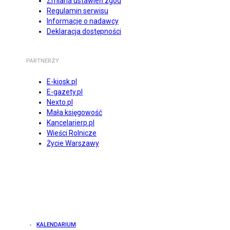
Zmiana ustawień zgód
Regulamin serwisu
Informacje o nadawcy
Deklaracja dostępności
PARTNERZY
E-kiosk.pl
E-gazety.pl
Nexto.pl
Mała księgowość
Kancelarierp.pl
Wieści Rolnicze
Życie Warszawy
KALENDARIUM