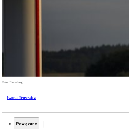
Foto: Bloomberg
Iwona Trusewicz
Powiązane