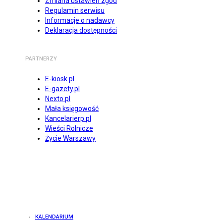
Zmiana ustawień zgód
Regulamin serwisu
Informacje o nadawcy
Deklaracja dostępności
PARTNERZY
E-kiosk.pl
E-gazety.pl
Nexto.pl
Mała księgowość
Kancelarierp.pl
Wieści Rolnicze
Życie Warszawy
KALENDARIUM