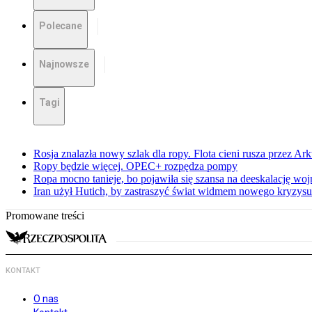
Polecane
Najnowsze
Tagi
Rosja znalazła nowy szlak dla ropy. Flota cieni rusza przez Ar
Ropy będzie więcej. OPEC+ rozpędza pompy
Ropa mocno tanieje, bo pojawiła się szansa na deeskalację woj
Iran użył Hutich, by zastraszyć świat widmem nowego kryzys
Promowane treści
KONTAKT
O nas