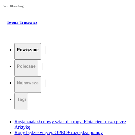
Foto: Bloomberg
Iwona Trusewicz
Powiązane
Polecane
Najnowsze
Tagi
Rosja znalazła nowy szlak dla ropy. Flota cieni rusza przez
Arktykę
Ropy będzie więcej. OPEC+ rozpędza pompy