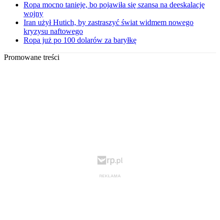
Ropa mocno tanieje, bo pojawiła się szansa na deeskalację
wojny
Iran użył Hutich, by zastraszyć świat widmem nowego
kryzysu naftowego
Ropa już po 100 dolarów za baryłkę
Promowane treści