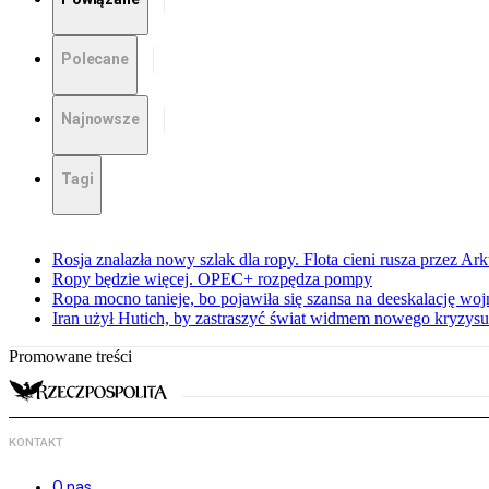
Polecane
Najnowsze
Tagi
Rosja znalazła nowy szlak dla ropy. Flota cieni rusza przez Ar
Ropy będzie więcej. OPEC+ rozpędza pompy
Ropa mocno tanieje, bo pojawiła się szansa na deeskalację woj
Iran użył Hutich, by zastraszyć świat widmem nowego kryzys
Promowane treści
KONTAKT
O nas