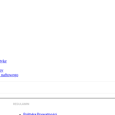
ktykę
ny
u naftowego
REGULAMIN
Polityka Prywatności