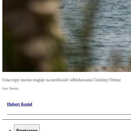
Cena ropy mocno reaguje na możliwość odblokowania Cieśniny Ormuz
Foto: Reuters
Hubert Kozieł
Powiązane