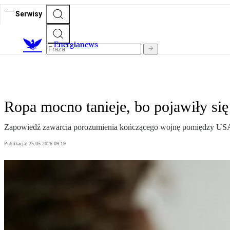
Serwisy
E
nergianews
Ropa mocno tanieje, bo pojawiły się
Zapowiedź zawarcia porozumienia kończącego wojnę pomiędzy USA a 
Publikacja:
25.05.2026 09:19