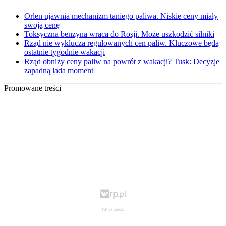
Orlen ujawnia mechanizm taniego paliwa. Niskie ceny miały
swoją cenę
Toksyczna benzyna wraca do Rosji. Może uszkodzić silniki
Rząd nie wyklucza regulowanych cen paliw. Kluczowe będą
ostatnie tygodnie wakacji
Rząd obniży ceny paliw na powrót z wakacji? Tusk: Decyzje
zapadną lada moment
Promowane treści