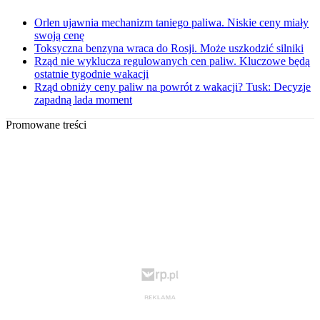
Orlen ujawnia mechanizm taniego paliwa. Niskie ceny miały
swoją cenę
Toksyczna benzyna wraca do Rosji. Może uszkodzić silniki
Rząd nie wyklucza regulowanych cen paliw. Kluczowe będą
ostatnie tygodnie wakacji
Rząd obniży ceny paliw na powrót z wakacji? Tusk: Decyzje
zapadną lada moment
Promowane treści