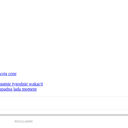
woją cenę
tatnie tygodnie wakacji
zapadną lada moment
REGULAMIN