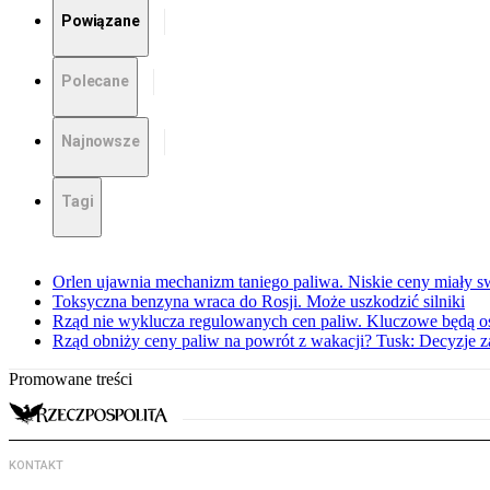
Powiązane
Polecane
Najnowsze
Tagi
Orlen ujawnia mechanizm taniego paliwa. Niskie ceny miały s
Toksyczna benzyna wraca do Rosji. Może uszkodzić silniki
Rząd nie wyklucza regulowanych cen paliw. Kluczowe będą os
Rząd obniży ceny paliw na powrót z wakacji? Tusk: Decyzje 
Promowane treści
KONTAKT