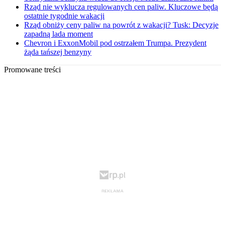
Rząd nie wyklucza regulowanych cen paliw. Kluczowe będą
ostatnie tygodnie wakacji
Rząd obniży ceny paliw na powrót z wakacji? Tusk: Decyzje
zapadną lada moment
Chevron i ExxonMobil pod ostrzałem Trumpa. Prezydent
żąda tańszej benzyny
Promowane treści