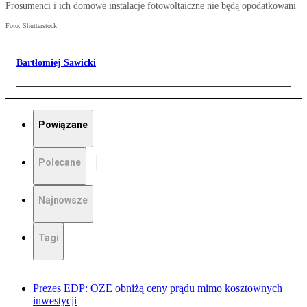
Prosumenci i ich domowe instalacje fotowoltaiczne nie będą opodatkowani
Foto: Shutterstock
Bartłomiej Sawicki
Powiązane
Polecane
Najnowsze
Tagi
Prezes EDP: OZE obniżą ceny prądu mimo kosztownych
inwestycji