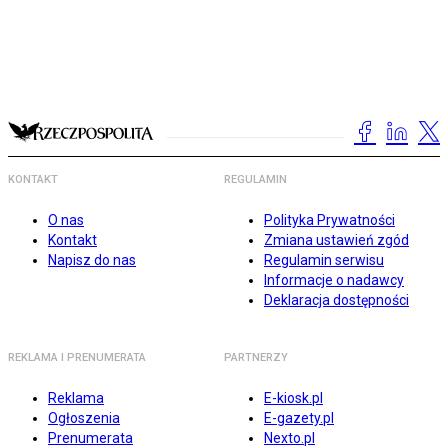
KONTAKT
REGULAMIN
O nas
Polityka Prywatności
Kontakt
Zmiana ustawień zgód
Napisz do nas
Regulamin serwisu
Informacje o nadawcy
Deklaracja dostępności
REKLAMA I PRENUMERATA
PARTNERZY
Reklama
E-kiosk.pl
Ogłoszenia
E-gazety.pl
Prenumerata
Nexto.pl