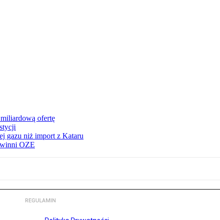
miliardową ofertę
tycji
j gazu niż import z Kataru
e winni OZE
REGULAMIN