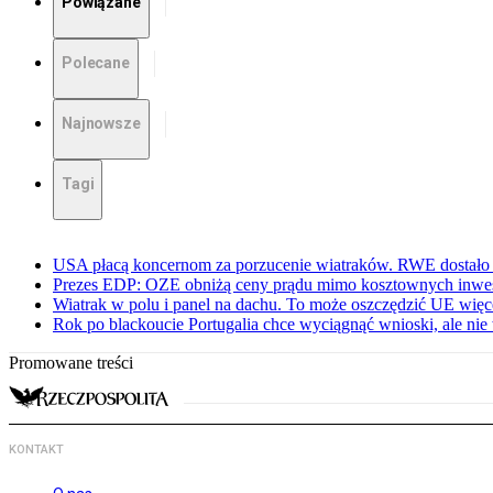
Powiązane
Polecane
Najnowsze
Tagi
USA płacą koncernom za porzucenie wiatraków. RWE dostało 
Prezes EDP: OZE obniżą ceny prądu mimo kosztownych inwes
Wiatrak w polu i panel na dachu. To może oszczędzić UE więce
Rok po blackoucie Portugalia chce wyciągnąć wnioski, ale ni
Promowane treści
KONTAKT