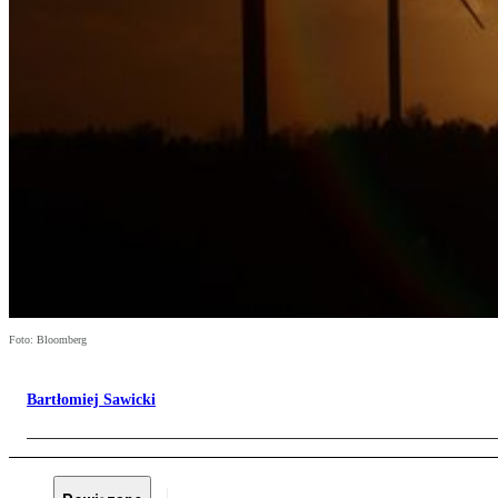
Foto: Bloomberg
Bartłomiej Sawicki