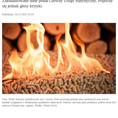
Zaktualizowane dane podał Główny Urząd Statystyczny. Pojawiły
się jednak głosy krytyki.
Publikacja:
16.12.2021 19:19
Foto: Pellet drzewny produkowany jest z trocin, które powstają podczas prac tartacznych oraz innych
działań związanych z obrabianiem produktów drzewnych. Drewno używane przy produkcji pelletu może być
zarówno liściaste jak i iglaste. Źródło: Adobe Stock