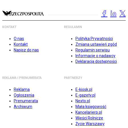
KONTAKT
REGULAMIN
O nas
Polityka Prywatności
Kontakt
Zmiana ustawień zgód
Napisz do nas
Regulamin serwisu
Informacje o nadawcy
Deklaracja dostępności
REKLAMA I PRENUMERATA
PARTNERZY
Reklama
E-kiosk.pl
Ogłoszenia
E-gazety.pl
Prenumerata
Nexto.pl
Archiwum
Mała księgowość
Kancelarierp.pl
Wieści Rolnicze
Życie Warszawy