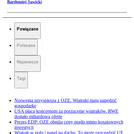
Bartłomiej Sawicki
Powiązane
Polecane
Najnowsze
Tagi
Norwegia przyspiesza z OZE. Wiatraki mają napędzić
gospodarkę
USA płacą koncernom za porzucenie wiatraków. RWE
dostało miliardową ofertę
Prezes EDP: OZE obniżą ceny prądu mimo kosztownych
inwestycji
Wiatrak w polu i panel na dachu. To może oszczędzić UE