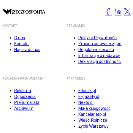
KONTAKT
REGULAMIN
O nas
Polityka Prywatności
Kontakt
Zmiana ustawień zgód
Napisz do nas
Regulamin serwisu
Informacje o nadawcy
Deklaracja dostępności
REKLAMA I PRENUMERATA
PARTNERZY
Reklama
E-kiosk.pl
Ogłoszenia
E-gazety.pl
Prenumerata
Nexto.pl
Archiwum
Mała księgowość
Kancelarierp.pl
Wieści Rolnicze
Życie Warszawy