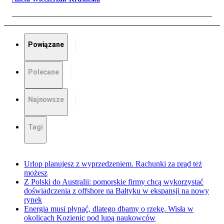
Powiązane
Polecane
Najnowsze
Tagi
Urlop planujesz z wyprzedzeniem. Rachunki za prąd też
możesz
Z Polski do Australii: pomorskie firmy chcą wykorzystać
doświadczenia z offshore na Bałtyku w ekspansji na nowy
rynek
Energia musi płynąć, dlatego dbamy o rzekę. Wisła w
okolicach Kozienic pod lupą naukowców