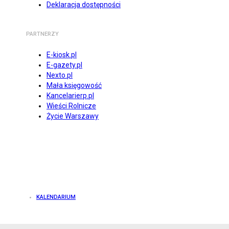
Deklaracja dostępności
PARTNERZY
E-kiosk.pl
E-gazety.pl
Nexto.pl
Mała księgowość
Kancelarierp.pl
Wieści Rolnicze
Życie Warszawy
KALENDARIUM