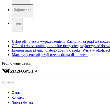
Najnowsze
Tagi
Urlop planujesz z wyprzedzeniem. Rachunki za prąd też może
Z Polski do Australii: pomorskie firmy chcą wykorzystać dośw
Energia musi płynąć, dlatego dbamy o rzekę. Wisła w okolic
Magazyny energii, czyli trzecia droga dla biznesu
Promowane treści
KONTAKT
O nas
Kontakt
Napisz do nas