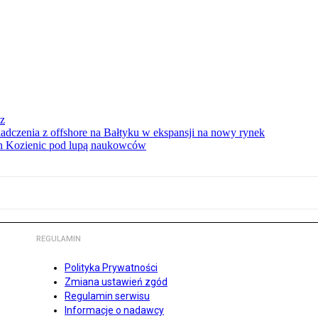
sz
iadczenia z offshore na Bałtyku w ekspansji na nowy rynek
ach Kozienic pod lupą naukowców
REGULAMIN
Polityka Prywatności
Zmiana ustawień zgód
Regulamin serwisu
Informacje o nadawcy