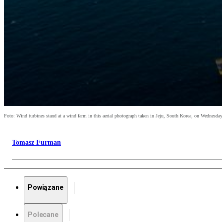
Foto: Wind turbines stand at a wind farm in this aerial photograph taken in Jeju, South Korea, on Wednesday, 
Tomasz Furman
Powiązane
Polecane