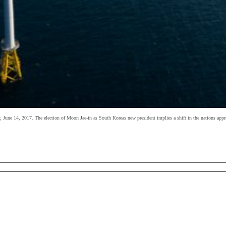
June 14, 2017. The election of Moon Jae-in as South Koreas new president implies a shift in the nations appro