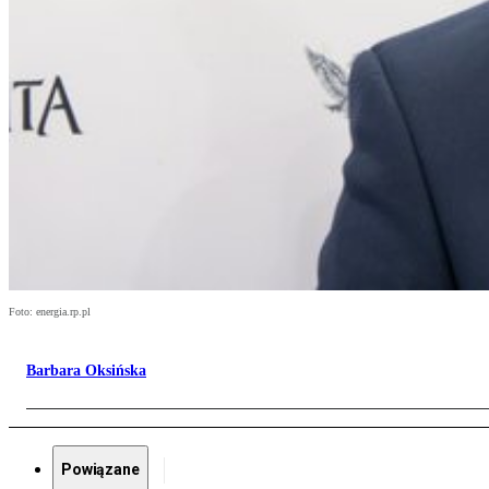
Foto: energia.rp.pl
Barbara Oksińska
Powiązane