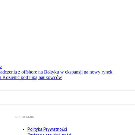
sz
iadczenia z offshore na Bałtyku w ekspansji na nowy rynek
ach Kozienic pod lupą naukowców
REGULAMIN
Polityka Prywatności