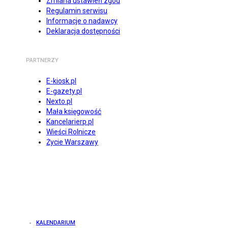
Zmiana ustawień zgód
Regulamin serwisu
Informacje o nadawcy
Deklaracja dostępności
PARTNERZY
E-kiosk.pl
E-gazety.pl
Nexto.pl
Mała księgowość
Kancelarierp.pl
Wieści Rolnicze
Życie Warszawy
KALENDARIUM