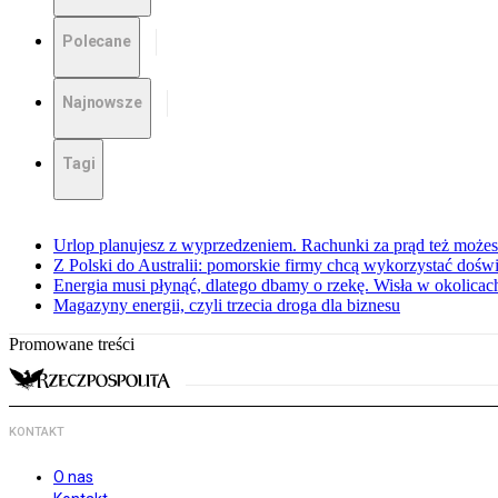
Polecane
Najnowsze
Tagi
Urlop planujesz z wyprzedzeniem. Rachunki za prąd też może
Z Polski do Australii: pomorskie firmy chcą wykorzystać dośw
Energia musi płynąć, dlatego dbamy o rzekę. Wisła w okolic
Magazyny energii, czyli trzecia droga dla biznesu
Promowane treści
KONTAKT
O nas