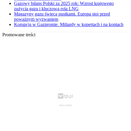
Gazowy bilans Polski za 2025 rok: Wzrost krajowego
zużycia gazu i kluczowa rola LNG
Magazyny gazu świecą pustkami. Europa stoi przed
poważnym wyzwaniem
Korupcja w Gazpromie. Miliardy w kopertach i na kontach
Promowane treści