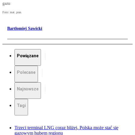
gazu
Foto: mat. pras.
Bartłomiej Sawicki
Powiązane
Polecane
Najnowsze
Tagi
Trzeci terminal LNG coraz bliżej. Polska może stać się
gazowym hubem regionu