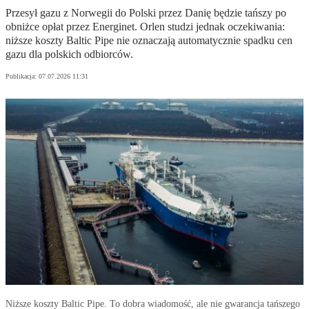
Przesył gazu z Norwegii do Polski przez Danię będzie tańszy po
obniżce opłat przez Energinet. Orlen studzi jednak oczekiwania:
niższe koszty Baltic Pipe nie oznaczają automatycznie spadku cen
gazu dla polskich odbiorców.
Publikacja:
07.07.2026 11:31
Niższe koszty Baltic Pipe. To dobra wiadomość, ale nie gwarancja tańszego