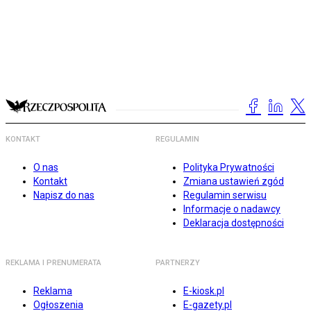
KONTAKT
REGULAMIN
O nas
Polityka Prywatności
Kontakt
Zmiana ustawień zgód
Napisz do nas
Regulamin serwisu
Informacje o nadawcy
Deklaracja dostępności
REKLAMA I PRENUMERATA
PARTNERZY
Reklama
E-kiosk.pl
Ogłoszenia
E-gazety.pl