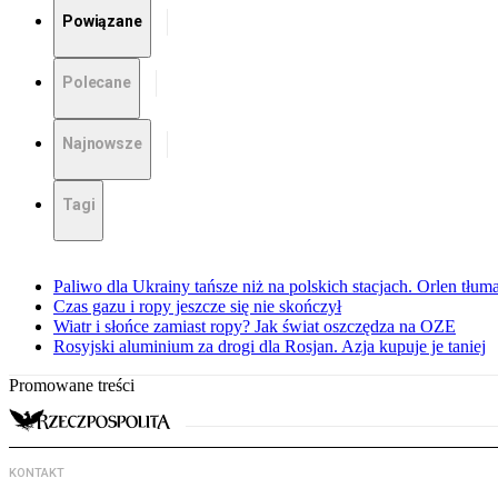
Powiązane
Polecane
Najnowsze
Tagi
Paliwo dla Ukrainy tańsze niż na polskich stacjach. Orlen tłum
Czas gazu i ropy jeszcze się nie skończył
Wiatr i słońce zamiast ropy? Jak świat oszczędza na OZE
Rosyjski aluminium za drogi dla Rosjan. Azja kupuje je taniej
Promowane treści
KONTAKT