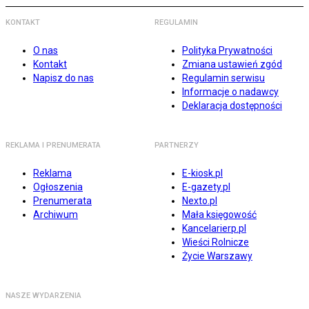
KONTAKT
REGULAMIN
O nas
Polityka Prywatności
Kontakt
Zmiana ustawień zgód
Napisz do nas
Regulamin serwisu
Informacje o nadawcy
Deklaracja dostępności
REKLAMA I PRENUMERATA
PARTNERZY
Reklama
E-kiosk.pl
Ogłoszenia
E-gazety.pl
Prenumerata
Nexto.pl
Archiwum
Mała księgowość
Kancelarierp.pl
Wieści Rolnicze
Życie Warszawy
NASZE WYDARZENIA