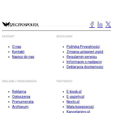
KONTAKT
REGULAMIN
O nas
Polityka Prywatności
Kontakt
Zmiana ustawień zgód
Napisz do nas
Regulamin serwisu
Informacje o nadawcy
Deklaracja dostępności
REKLAMA I PRENUMERATA
PARTNERZY
Reklama
E-kiosk.pl
Ogłoszenia
E-gazety.pl
Prenumerata
Nexto.pl
Archiwum
Mała księgowość
Kancelarierp.pl