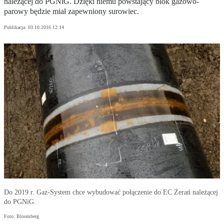
należącej do PGNiG. Dzięki niemu powstający blok gazowo-
parowy będzie miał zapewniony surowiec.
Publikacja:
03.10.2016 12:14
Do 2019 r. Gaz-System chce wybudować połączenie do EC Żerań należącej
do PGNiG.
Foto: Bloomberg