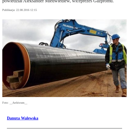
powiedział Aleksander Miedwiediew, wiceprezes Gazpromu.
Publikacja:
22.08.2016 12:15
Foto: __Archiwum__
Danuta Walewska