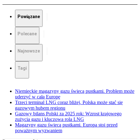
Powiązane
Polecane
Najnowsze
Tagi
Niemieckie magazyny gazu świecą pustkami. Problem może
uderzyć w całą Europę
Trzeci terminal LNG coraz bliżej. Polska może stać się
gazowym hubem regionu
Gazowy bilans Polski za 2025 rok: Wzrost krajowego
zużycia gazu i kluczowa rola LNG
Magazyny gazu świecą pustkami. Europa stoi przed
poważnym wyzwaniem