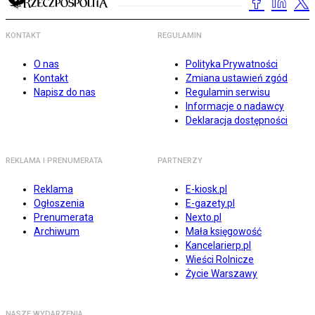
KONTAKT
REGULAMIN
O nas
Polityka Prywatności
Kontakt
Zmiana ustawień zgód
Napisz do nas
Regulamin serwisu
Informacje o nadawcy
Deklaracja dostępności
REKLAMA I PRENUMERATA
PARTNERZY
Reklama
E-kiosk.pl
Ogłoszenia
E-gazety.pl
Prenumerata
Nexto.pl
Archiwum
Mała księgowość
Kancelarierp.pl
Wieści Rolnicze
Życie Warszawy
NASZE WYDARZENIA