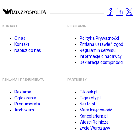
KONTAKT
REGULAMIN
O nas
Polityka Prywatności
Kontakt
Zmiana ustawień zgód
Napisz do nas
Regulamin serwisu
Informacje o nadawcy
Deklaracja dostępności
REKLAMA I PRENUMERATA
PARTNERZY
Reklama
E-kiosk.pl
Ogłoszenia
E-gazety.pl
Prenumerata
Nexto.pl
Archiwum
Mała księgowość
Kancelarierp.pl
Wieści Rolnicze
Życie Warszawy