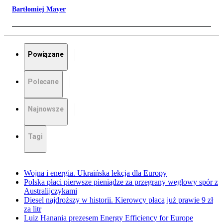
Bartłomiej Mayer
Powiązane
Polecane
Najnowsze
Tagi
Wojna i energia. Ukraińska lekcja dla Europy
Polska płaci pierwsze pieniądze za przegrany węglowy spór z
Australijczykami
Diesel najdroższy w historii. Kierowcy płacą już prawie 9 zł
za litr
Luiz Hanania prezesem Energy Efficiency for Europe