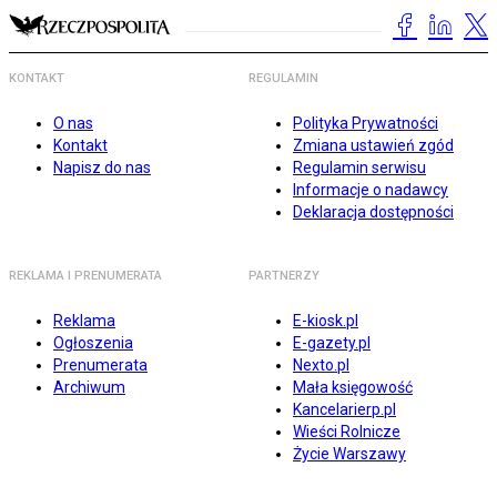
KONTAKT
REGULAMIN
O nas
Polityka Prywatności
Kontakt
Zmiana ustawień zgód
Napisz do nas
Regulamin serwisu
Informacje o nadawcy
Deklaracja dostępności
REKLAMA I PRENUMERATA
PARTNERZY
Reklama
E-kiosk.pl
Ogłoszenia
E-gazety.pl
Prenumerata
Nexto.pl
Archiwum
Mała księgowość
Kancelarierp.pl
Wieści Rolnicze
Życie Warszawy