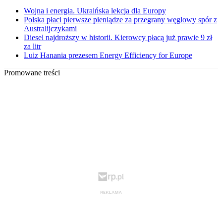
Wojna i energia. Ukraińska lekcja dla Europy
Polska płaci pierwsze pieniądze za przegrany węglowy spór z
Australijczykami
Diesel najdroższy w historii. Kierowcy płacą już prawie 9 zł
za litr
Luiz Hanania prezesem Energy Efficiency for Europe
Promowane treści