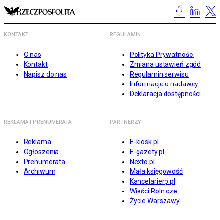
KONTAKT
REGULAMIN
O nas
Polityka Prywatności
Kontakt
Zmiana ustawień zgód
Napisz do nas
Regulamin serwisu
Informacje o nadawcy
Deklaracja dostępności
REKLAMA I PRENUMERATA
PARTNERZY
Reklama
E-kiosk.pl
Ogłoszenia
E-gazety.pl
Prenumerata
Nexto.pl
Archiwum
Mała księgowość
Kancelarierp.pl
Wieści Rolnicze
Życie Warszawy