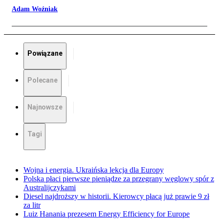
Adam Woźniak
Powiązane
Polecane
Najnowsze
Tagi
Wojna i energia. Ukraińska lekcja dla Europy
Polska płaci pierwsze pieniądze za przegrany węglowy spór z
Australijczykami
Diesel najdroższy w historii. Kierowcy płacą już prawie 9 zł
za litr
Luiz Hanania prezesem Energy Efficiency for Europe