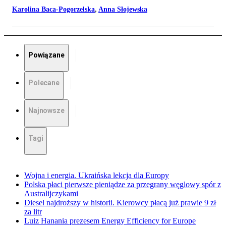
Karolina Baca-Pogorzelska
,
Anna Słojewska
Powiązane
Polecane
Najnowsze
Tagi
Wojna i energia. Ukraińska lekcja dla Europy
Polska płaci pierwsze pieniądze za przegrany węglowy spór z
Australijczykami
Diesel najdroższy w historii. Kierowcy płacą już prawie 9 zł
za litr
Luiz Hanania prezesem Energy Efficiency for Europe