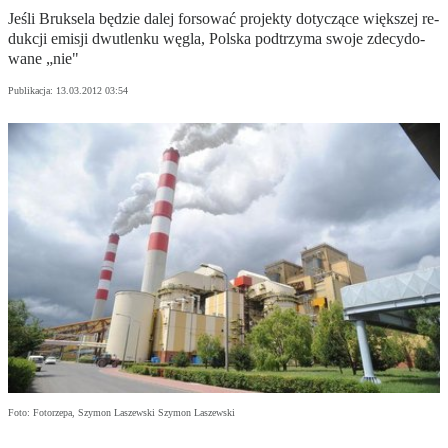
Je­śli Bruk­se­la bę­dzie da­lej for­so­wać pro­jek­ty do­ty­czą­ce więk­szej re­
duk­cji emi­sji dwu­tlen­ku wę­gla, Pol­ska pod­trzy­ma swo­je zde­cy­do­
wa­ne „nie"
Publikacja:
13.03.2012 03:54
Foto: Fotorzepa, Szymon Laszewski Szymon Laszewski