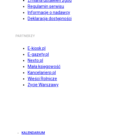
Zmiana ustawień zgód
Regulamin serwisu
Informacje o nadawcy
Deklaracja dostępności
PARTNERZY
E-kiosk.pl
E-gazety.pl
Nexto.pl
Mała księgowość
Kancelarierp.pl
Wieści Rolnicze
Życie Warszawy
KALENDARIUM