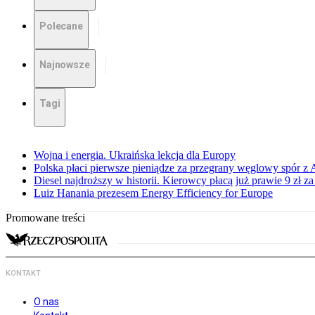
Polecane
Najnowsze
Tagi
Wojna i energia. Ukraińska lekcja dla Europy
Polska płaci pierwsze pieniądze za przegrany węglowy spór z 
Diesel najdroższy w historii. Kierowcy płacą już prawie 9 zł za 
Luiz Hanania prezesem Energy Efficiency for Europe
Promowane treści
KONTAKT
O nas