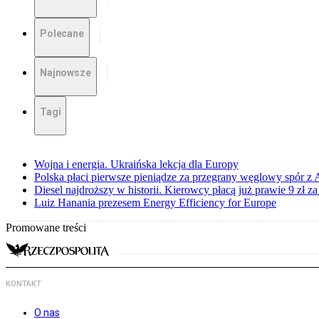
Polecane
Najnowsze
Tagi
Wojna i energia. Ukraińska lekcja dla Europy
Polska płaci pierwsze pieniądze za przegrany węglowy spór z 
Diesel najdroższy w historii. Kierowcy płacą już prawie 9 zł za 
Luiz Hanania prezesem Energy Efficiency for Europe
Promowane treści
KONTAKT
O nas