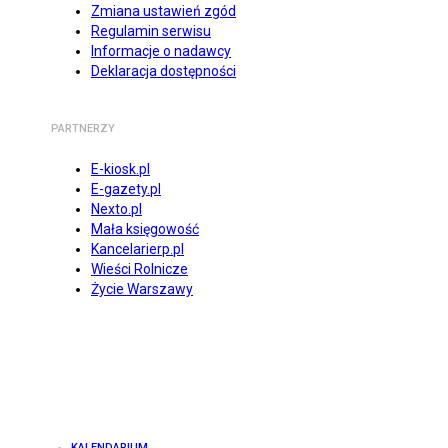
Zmiana ustawień zgód
Regulamin serwisu
Informacje o nadawcy
Deklaracja dostępności
PARTNERZY
E-kiosk.pl
E-gazety.pl
Nexto.pl
Mała księgowość
Kancelarierp.pl
Wieści Rolnicze
Życie Warszawy
KALENDARIUM