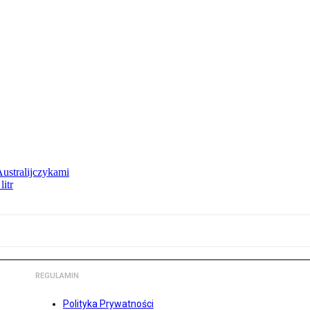
Australijczykami
litr
REGULAMIN
Polityka Prywatności