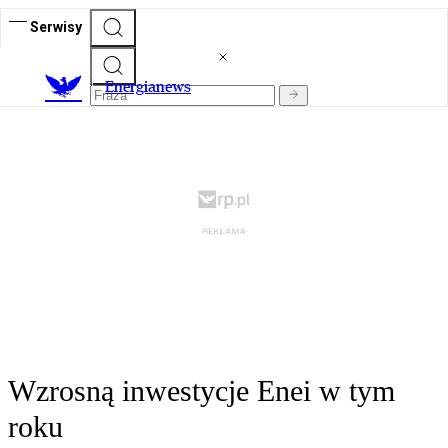
Serwisy
E
nergianews
Wzrosną inwestycje Enei w tym
roku