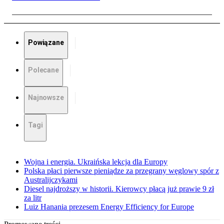
Powiązane
Polecane
Najnowsze
Tagi
Wojna i energia. Ukraińska lekcja dla Europy
Polska płaci pierwsze pieniądze za przegrany węglowy spór z
Australijczykami
Diesel najdroższy w historii. Kierowcy płacą już prawie 9 zł
za litr
Luiz Hanania prezesem Energy Efficiency for Europe