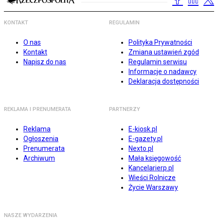
KONTAKT
REGULAMIN
O nas
Polityka Prywatności
Kontakt
Zmiana ustawień zgód
Napisz do nas
Regulamin serwisu
Informacje o nadawcy
Deklaracja dostępności
REKLAMA I PRENUMERATA
PARTNERZY
Reklama
E-kiosk.pl
Ogłoszenia
E-gazety.pl
Prenumerata
Nexto.pl
Archiwum
Mała księgowość
Kancelarierp.pl
Wieści Rolnicze
Życie Warszawy
NASZE WYDARZENIA