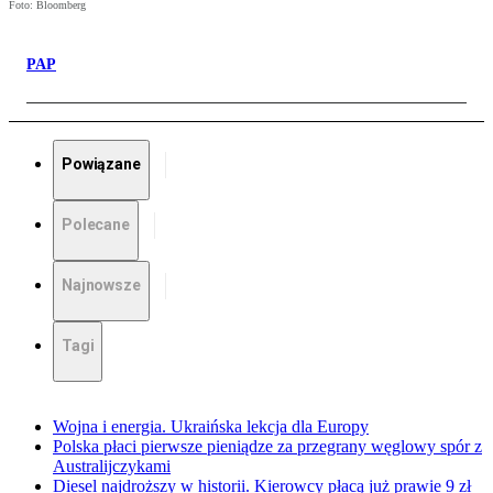
Foto: Bloomberg
PAP
Powiązane
Polecane
Najnowsze
Tagi
Wojna i energia. Ukraińska lekcja dla Europy
Polska płaci pierwsze pieniądze za przegrany węglowy spór z
Australijczykami
Diesel najdroższy w historii. Kierowcy płacą już prawie 9 zł