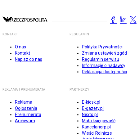
KONTAKT
REGULAMIN
O nas
Polityka Prywatności
Kontakt
Zmiana ustawień zgód
Napisz do nas
Regulamin serwisu
Informacje o nadawcy
Deklaracja dostępności
REKLAMA I PRENUMERATA
PARTNERZY
Reklama
E-kiosk.pl
Ogłoszenia
E-gazety.pl
Prenumerata
Nexto.pl
Archiwum
Mała księgowość
Kancelarierp.pl
Wieści Rolnicze