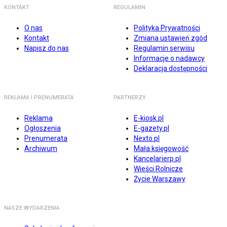
KONTAKT
REGULAMIN
O nas
Polityka Prywatności
Kontakt
Zmiana ustawień zgód
Napisz do nas
Regulamin serwisu
Informacje o nadawcy
Deklaracja dostępności
REKLAMA I PRENUMERATA
PARTNERZY
Reklama
E-kiosk.pl
Ogłoszenia
E-gazety.pl
Prenumerata
Nexto.pl
Archiwum
Mała księgowość
Kancelarierp.pl
Wieści Rolnicze
Życie Warszawy
NASZE WYDARZENIA