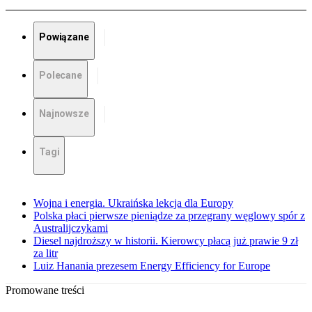
Powiązane
Polecane
Najnowsze
Tagi
Wojna i energia. Ukraińska lekcja dla Europy
Polska płaci pierwsze pieniądze za przegrany węglowy spór z
Australijczykami
Diesel najdroższy w historii. Kierowcy płacą już prawie 9 zł
za litr
Luiz Hanania prezesem Energy Efficiency for Europe
Promowane treści