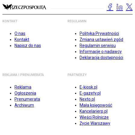
KONTAKT
REGULAMIN
O nas
Polityka Prywatności
Kontakt
Zmiana ustawień zgód
Napisz do nas
Regulamin serwisu
Informacje o nadawcy
Deklaracja dostępności
REKLAMA I PRENUMERATA
PARTNERZY
Reklama
E-kiosk.pl
Ogłoszenia
E-gazety.pl
Prenumerata
Nexto.pl
Archiwum
Mała księgowość
Kancelarierp.pl
Wieści Rolnicze
Życie Warszawy