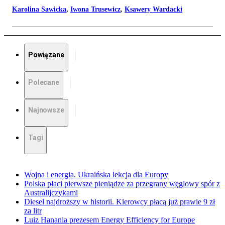
Karolina Sawicka
,
Iwona Trusewicz
,
Ksawery Wardacki
Powiązane
Polecane
Najnowsze
Tagi
Wojna i energia. Ukraińska lekcja dla Europy
Polska płaci pierwsze pieniądze za przegrany węglowy spór z
Australijczykami
Diesel najdroższy w historii. Kierowcy płacą już prawie 9 zł
za litr
Luiz Hanania prezesem Energy Efficiency for Europe