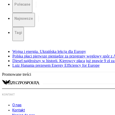
Polecane
Najnowsze
Tagi
Wojna i energia. Ukraińska lekcja dla Europy
Polska płaci pierwsze pieniądze za przegrany węglowy spór z 
Diesel najdroższy w historii. Kierowcy płacą już prawie 9 zł za 
Luiz Hanania prezesem Energy Efficiency for Europe
Promowane treści
KONTAKT
O nas
Kontakt