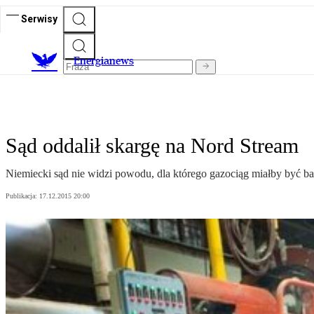
Serwisy
E
nergianews
Sąd oddalił skargę na Nord Stream
Niemiecki sąd nie widzi powodu, dla którego gazociąg miałby być bar
Publikacja:
17.12.2015 20:00