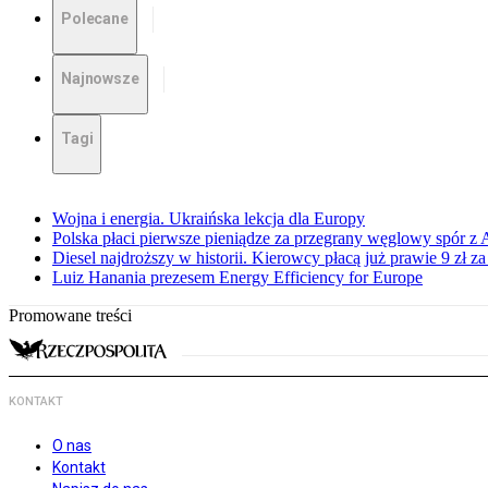
Polecane
Najnowsze
Tagi
Wojna i energia. Ukraińska lekcja dla Europy
Polska płaci pierwsze pieniądze za przegrany węglowy spór z 
Diesel najdroższy w historii. Kierowcy płacą już prawie 9 zł za 
Luiz Hanania prezesem Energy Efficiency for Europe
Promowane treści
KONTAKT
O nas
Kontakt