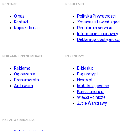
KONTAKT
REGULAMIN
O nas
Polityka Prywatności
Kontakt
Zmiana ustawień zgód
Napisz do nas
Regulamin serwisu
Informacje o nadawcy
Deklaracja dostępności
REKLAMA I PRENUMERATA
PARTNERZY
Reklama
E-kiosk.pl
Ogłoszenia
E-gazety.pl
Prenumerata
Nexto.pl
Archiwum
Mała księgowość
Kancelarierp.pl
Wieści Rolnicze
Życie Warszawy
NASZE WYDARZENIA