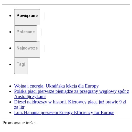
Powiązane
Polecane
Najnowsze
Tagi
Wojna i energia. Ukraińska lekcja dla Europy
Polska płaci pierwsze pieniądze za przegrany węglowy spór z
Australijczykami
Diesel najdroższy w historii. Kierowcy płacą już prawie 9 zł
za litr
Luiz Hanania prezesem Energy Efficiency for Europe
Promowane treści