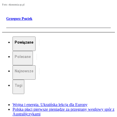
Foto: ekonomia.rp.pl
Grzegorz Psujek
Powiązane
Polecane
Najnowsze
Tagi
Wojna i energia. Ukraińska lekcja dla Europy
Polska płaci pierwsze pieniądze za przegrany węglowy spór z
Australijczykami