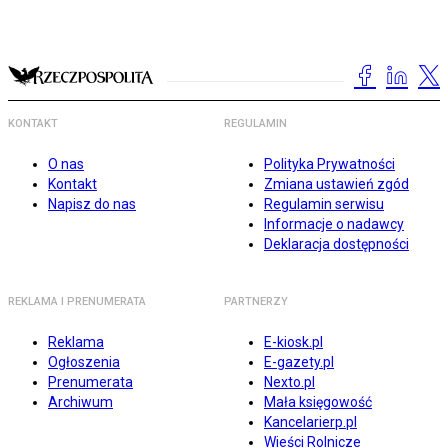
KONTAKT
REGULAMIN
O nas
Polityka Prywatności
Kontakt
Zmiana ustawień zgód
Napisz do nas
Regulamin serwisu
Informacje o nadawcy
Deklaracja dostępności
REKLAMA I PRENUMERATA
PARTNERZY
Reklama
E-kiosk.pl
Ogłoszenia
E-gazety.pl
Prenumerata
Nexto.pl
Archiwum
Mała księgowość
Kancelarierp.pl
Wieści Rolnicze