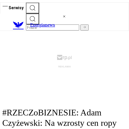
Serwisy
E
nergianews
#RZECZoBIZNESIE: Adam
Czyżewski: Na wzrosty cen ropy