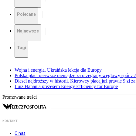
Polecane
Najnowsze
Tagi
Wojna i energia. Ukraińska lekcja dla Europy
Polska płaci pierwsze pieniądze za przegrany węglowy spór z 
Diesel najdroższy w historii. Kierowcy płacą już prawie 9 zł za 
Luiz Hanania prezesem Energy Efficiency for Europe
Promowane treści
KONTAKT
O nas