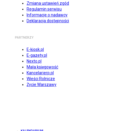
Zmiana ustawień zgód
Regulamin serwisu
Informacje o nadawcy
Deklaracja dostępności
PARTNERZY
E-kiosk.pl
E-gazety.pl
Nexto.pl
Mała księgowość
Kancelarierp.pl
Wieści Rolnicze
Życie Warszawy
KALENDARIUM