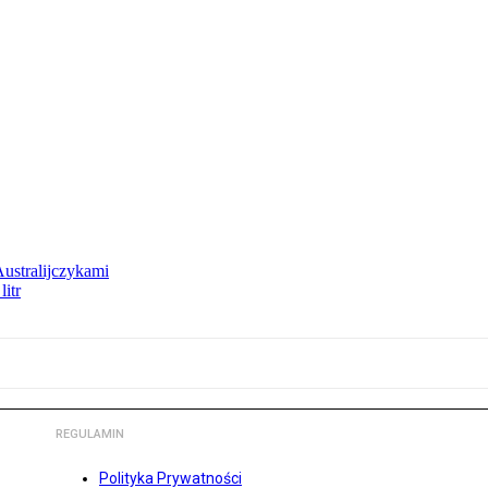
Australijczykami
litr
REGULAMIN
Polityka Prywatności