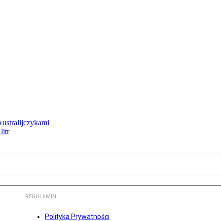
Australijczykami
litr
REGULAMIN
Polityka Prywatności