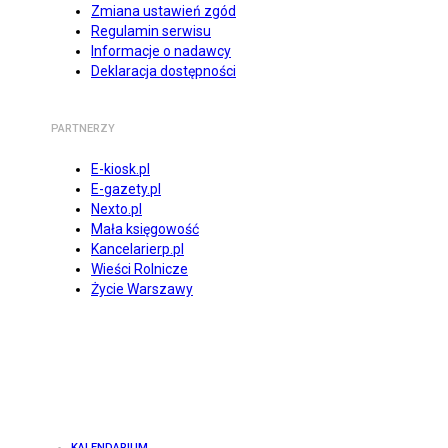
Zmiana ustawień zgód
Regulamin serwisu
Informacje o nadawcy
Deklaracja dostępności
PARTNERZY
E-kiosk.pl
E-gazety.pl
Nexto.pl
Mała księgowość
Kancelarierp.pl
Wieści Rolnicze
Życie Warszawy
KALENDARIUM