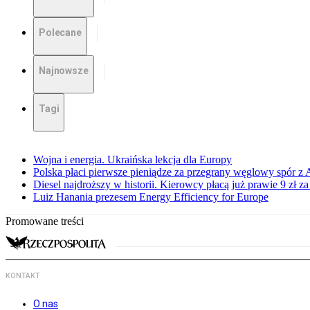
Polecane
Najnowsze
Tagi
Wojna i energia. Ukraińska lekcja dla Europy
Polska płaci pierwsze pieniądze za przegrany węglowy spór z 
Diesel najdroższy w historii. Kierowcy płacą już prawie 9 zł za 
Luiz Hanania prezesem Energy Efficiency for Europe
Promowane treści
KONTAKT
O nas