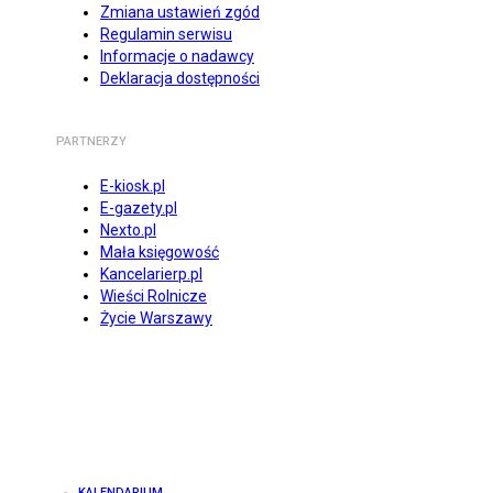
Zmiana ustawień zgód
Regulamin serwisu
Informacje o nadawcy
Deklaracja dostępności
PARTNERZY
E-kiosk.pl
E-gazety.pl
Nexto.pl
Mała księgowość
Kancelarierp.pl
Wieści Rolnicze
Życie Warszawy
KALENDARIUM