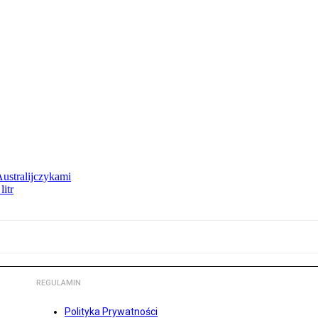
Australijczykami
litr
REGULAMIN
Polityka Prywatności