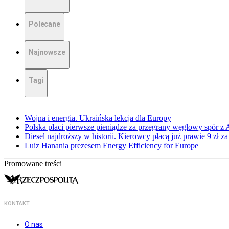
Polecane
Najnowsze
Tagi
Wojna i energia. Ukraińska lekcja dla Europy
Polska płaci pierwsze pieniądze za przegrany węglowy spór z 
Diesel najdroższy w historii. Kierowcy płacą już prawie 9 zł za 
Luiz Hanania prezesem Energy Efficiency for Europe
Promowane treści
KONTAKT
O nas