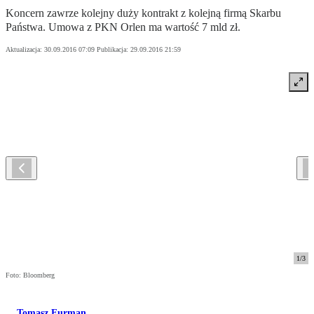
Koncern zawrze kolejny duży kontrakt z kolejną firmą Skarbu
Państwa. Umowa z PKN Orlen ma wartość 7 mld zł.
Aktualizacja:
30.09.2016 07:09
Publikacja:
29.09.2016 21:59
1
/
3
Foto: Bloomberg
Tomasz Furman