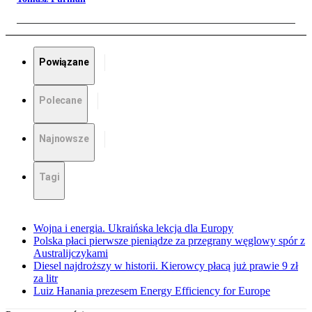
Powiązane
Polecane
Najnowsze
Tagi
Wojna i energia. Ukraińska lekcja dla Europy
Polska płaci pierwsze pieniądze za przegrany węglowy spór z
Australijczykami
Diesel najdroższy w historii. Kierowcy płacą już prawie 9 zł
za litr
Luiz Hanania prezesem Energy Efficiency for Europe