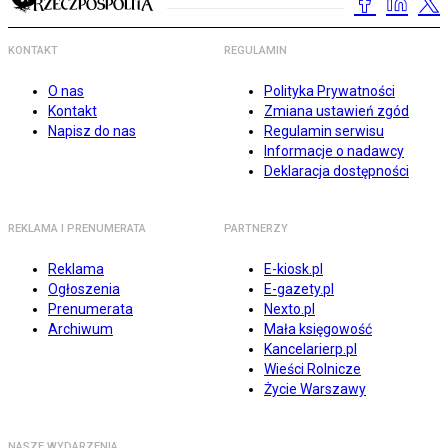
KONTAKT
REGULAMIN
O nas
Polityka Prywatności
Kontakt
Zmiana ustawień zgód
Napisz do nas
Regulamin serwisu
Informacje o nadawcy
Deklaracja dostępności
REKLAMA I PRENUMERATA
PARTNERZY
Reklama
E-kiosk.pl
Ogłoszenia
E-gazety.pl
Prenumerata
Nexto.pl
Archiwum
Mała księgowość
Kancelarierp.pl
Wieści Rolnicze
Życie Warszawy
NASZE WYDARZENIA