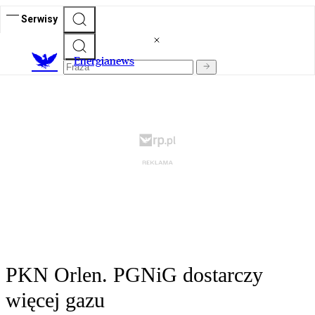
Serwisy
E
nergianews
PKN Orlen. PGNiG dostarczy
więcej gazu