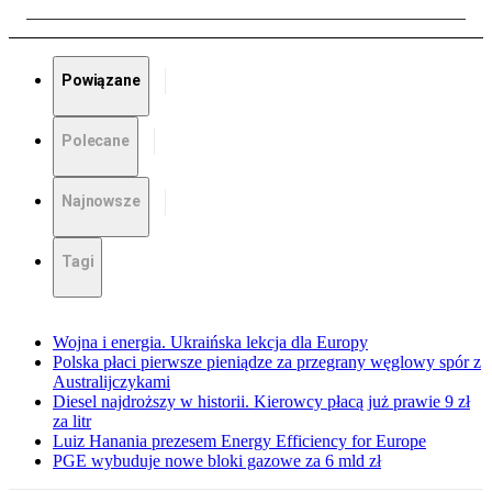
Powiązane
Polecane
Najnowsze
Tagi
Wojna i energia. Ukraińska lekcja dla Europy
Polska płaci pierwsze pieniądze za przegrany węglowy spór z
Australijczykami
Diesel najdroższy w historii. Kierowcy płacą już prawie 9 zł
za litr
Luiz Hanania prezesem Energy Efficiency for Europe
PGE wybuduje nowe bloki gazowe za 6 mld zł