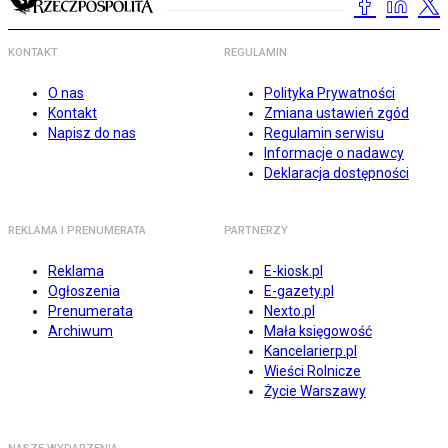
KONTAKT
REGULAMIN
O nas
Polityka Prywatności
Kontakt
Zmiana ustawień zgód
Napisz do nas
Regulamin serwisu
Informacje o nadawcy
Deklaracja dostępności
REKLAMA I PRENUMERATA
PARTNERZY
Reklama
E-kiosk.pl
Ogłoszenia
E-gazety.pl
Prenumerata
Nexto.pl
Archiwum
Mała księgowość
Kancelarierp.pl
Wieści Rolnicze
Życie Warszawy