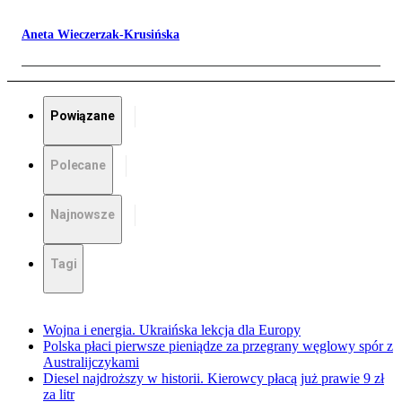
Aneta Wieczerzak-Krusińska
Powiązane
Polecane
Najnowsze
Tagi
Wojna i energia. Ukraińska lekcja dla Europy
Polska płaci pierwsze pieniądze za przegrany węglowy spór z
Australijczykami
Diesel najdroższy w historii. Kierowcy płacą już prawie 9 zł
za litr