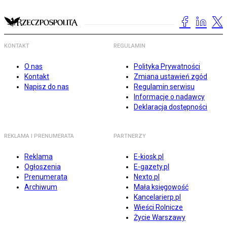
KONTAKT
REGULAMIN
O nas
Polityka Prywatności
Kontakt
Zmiana ustawień zgód
Napisz do nas
Regulamin serwisu
Informacje o nadawcy
Deklaracja dostępności
REKLAMA I PRENUMERATA
PARTNERZY
Reklama
E-kiosk.pl
Ogłoszenia
E-gazety.pl
Prenumerata
Nexto.pl
Archiwum
Mała księgowość
Kancelarierp.pl
Wieści Rolnicze
Życie Warszawy