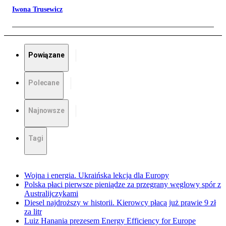
Iwona Trusewicz
Powiązane
Polecane
Najnowsze
Tagi
Wojna i energia. Ukraińska lekcja dla Europy
Polska płaci pierwsze pieniądze za przegrany węglowy spór z
Australijczykami
Diesel najdroższy w historii. Kierowcy płacą już prawie 9 zł
za litr
Luiz Hanania prezesem Energy Efficiency for Europe