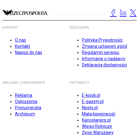
KONTAKT
REGULAMIN
O nas
Polityka Prywatności
Kontakt
Zmiana ustawień zgód
Napisz do nas
Regulamin serwisu
Informacje o nadawcy
Deklaracja dostępności
REKLAMA I PRENUMERATA
PARTNERZY
Reklama
E-kiosk.pl
Ogłoszenia
E-gazety.pl
Prenumerata
Nexto.pl
Archiwum
Mała księgowość
Kancelarierp.pl
Wieści Rolnicze
Życie Warszawy