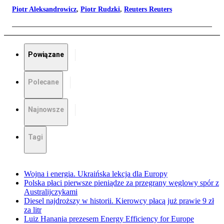
Piotr Aleksandrowicz
,
Piotr Rudzki
,
Reuters Reuters
Powiązane
Polecane
Najnowsze
Tagi
Wojna i energia. Ukraińska lekcja dla Europy
Polska płaci pierwsze pieniądze za przegrany węglowy spór z
Australijczykami
Diesel najdroższy w historii. Kierowcy płacą już prawie 9 zł
za litr
Luiz Hanania prezesem Energy Efficiency for Europe