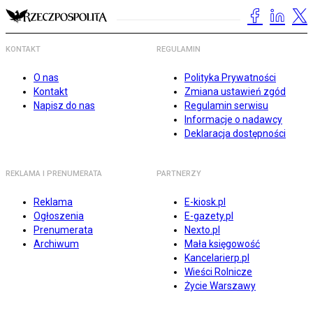
KONTAKT
REGULAMIN
O nas
Polityka Prywatności
Kontakt
Zmiana ustawień zgód
Napisz do nas
Regulamin serwisu
Informacje o nadawcy
Deklaracja dostępności
REKLAMA I PRENUMERATA
PARTNERZY
Reklama
E-kiosk.pl
Ogłoszenia
E-gazety.pl
Prenumerata
Nexto.pl
Archiwum
Mała księgowość
Kancelarierp.pl
Wieści Rolnicze
Życie Warszawy