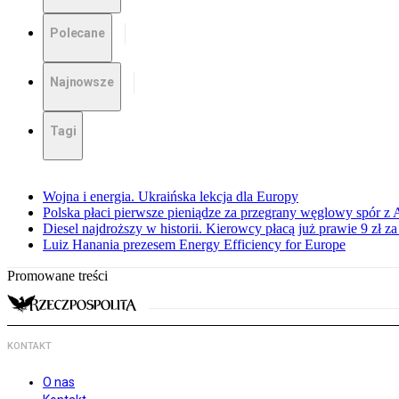
Polecane
Najnowsze
Tagi
Wojna i energia. Ukraińska lekcja dla Europy
Polska płaci pierwsze pieniądze za przegrany węglowy spór z 
Diesel najdroższy w historii. Kierowcy płacą już prawie 9 zł za 
Luiz Hanania prezesem Energy Efficiency for Europe
Promowane treści
KONTAKT
O nas