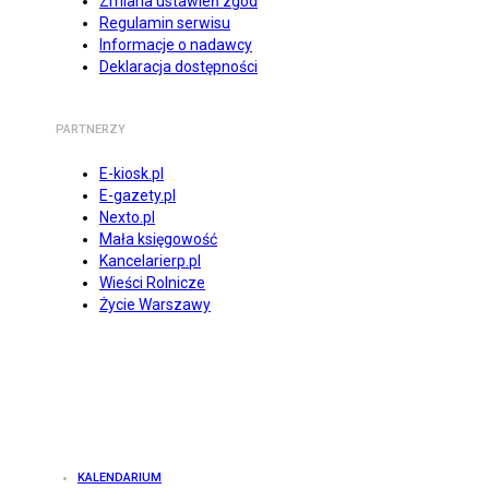
Zmiana ustawień zgód
Regulamin serwisu
Informacje o nadawcy
Deklaracja dostępności
PARTNERZY
E-kiosk.pl
E-gazety.pl
Nexto.pl
Mała księgowość
Kancelarierp.pl
Wieści Rolnicze
Życie Warszawy
KALENDARIUM