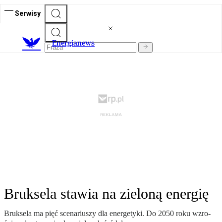
Serwisy
E
nergianews
Bruksela stawia na zieloną energię
Bruk­se­la ma pięć sce­na­riu­szy dla ener­ge­ty­ki. Do 2050 ro­ku wzro­