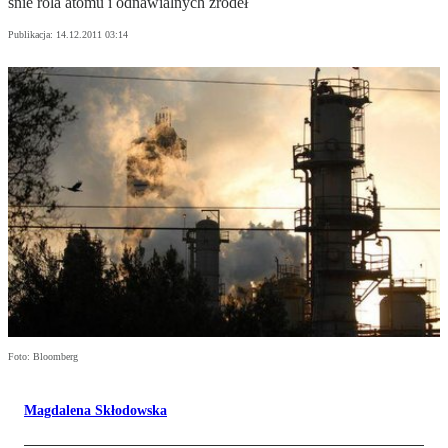
śnie ro­la ato­mu i od­na­wial­nych źró­deł
Publikacja:
14.12.2011 03:14
Foto: Bloomberg
Magdalena Skłodowska