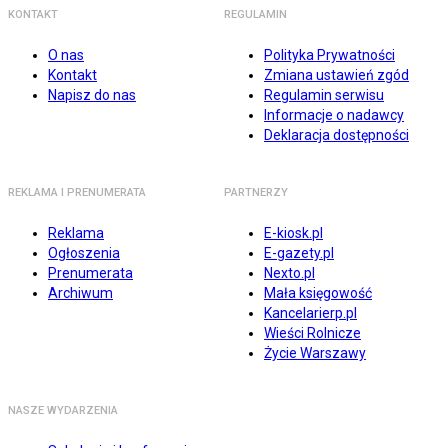
KONTAKT
REGULAMIN
O nas
Polityka Prywatności
Kontakt
Zmiana ustawień zgód
Napisz do nas
Regulamin serwisu
Informacje o nadawcy
Deklaracja dostępności
REKLAMA I PRENUMERATA
PARTNERZY
Reklama
E-kiosk.pl
Ogłoszenia
E-gazety.pl
Prenumerata
Nexto.pl
Archiwum
Mała księgowość
Kancelarierp.pl
Wieści Rolnicze
Życie Warszawy
NASZE WYDARZENIA