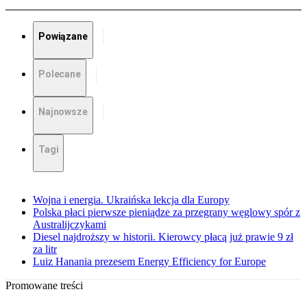
Powiązane
Polecane
Najnowsze
Tagi
Wojna i energia. Ukraińska lekcja dla Europy
Polska płaci pierwsze pieniądze za przegrany węglowy spór z
Australijczykami
Diesel najdroższy w historii. Kierowcy płacą już prawie 9 zł
za litr
Luiz Hanania prezesem Energy Efficiency for Europe
Promowane treści