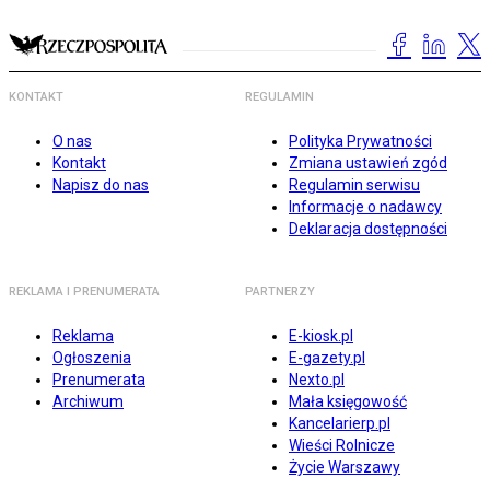
KONTAKT
REGULAMIN
O nas
Polityka Prywatności
Kontakt
Zmiana ustawień zgód
Napisz do nas
Regulamin serwisu
Informacje o nadawcy
Deklaracja dostępności
REKLAMA I PRENUMERATA
PARTNERZY
Reklama
E-kiosk.pl
Ogłoszenia
E-gazety.pl
Prenumerata
Nexto.pl
Archiwum
Mała księgowość
Kancelarierp.pl
Wieści Rolnicze
Życie Warszawy