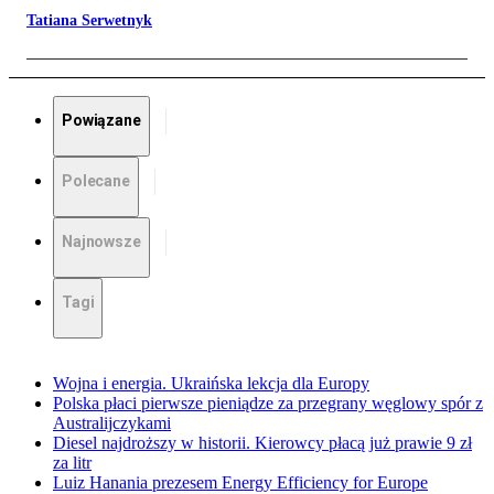
Tatiana Serwetnyk
Powiązane
Polecane
Najnowsze
Tagi
Wojna i energia. Ukraińska lekcja dla Europy
Polska płaci pierwsze pieniądze za przegrany węglowy spór z
Australijczykami
Diesel najdroższy w historii. Kierowcy płacą już prawie 9 zł
za litr
Luiz Hanania prezesem Energy Efficiency for Europe