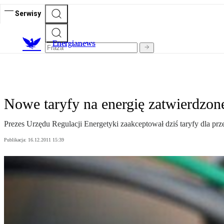
Serwisy
E
nergianews
Nowe taryfy na energię zatwierdzon
Prezes Urzędu Regulacji Energetyki zaakceptował dziś taryfy dla p
Publikacja:
16.12.2011 15:39