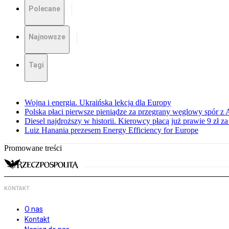
Polecane
Najnowsze
Tagi
Wojna i energia. Ukraińska lekcja dla Europy
Polska płaci pierwsze pieniądze za przegrany węglowy spór z 
Diesel najdroższy w historii. Kierowcy płacą już prawie 9 zł za 
Luiz Hanania prezesem Energy Efficiency for Europe
Promowane treści
KONTAKT
O nas
Kontakt