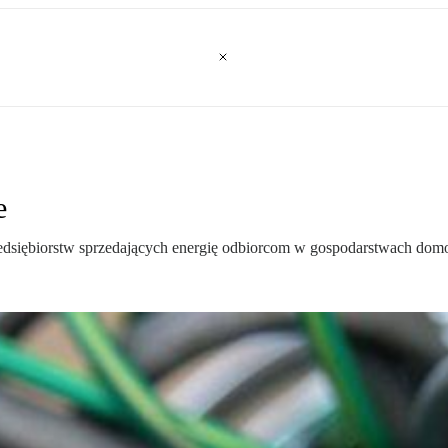
e
rzedsiębiorstw sprzedających energię odbiorcom w gospodarstwach dom