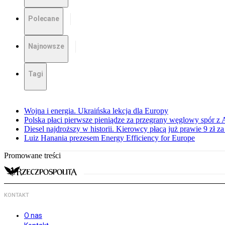
Polecane
Najnowsze
Tagi
Wojna i energia. Ukraińska lekcja dla Europy
Polska płaci pierwsze pieniądze za przegrany węglowy spór z 
Diesel najdroższy w historii. Kierowcy płacą już prawie 9 zł za 
Luiz Hanania prezesem Energy Efficiency for Europe
Promowane treści
KONTAKT
O nas