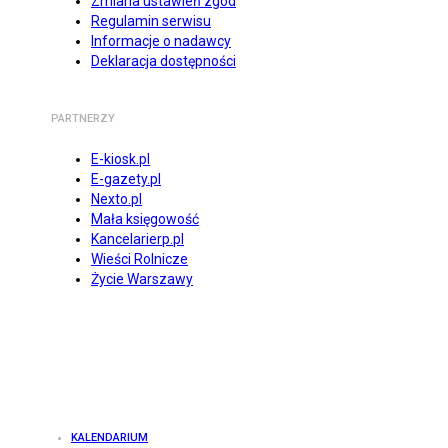
Zmiana ustawień zgód
Regulamin serwisu
Informacje o nadawcy
Deklaracja dostępności
PARTNERZY
E-kiosk.pl
E-gazety.pl
Nexto.pl
Mała księgowość
Kancelarierp.pl
Wieści Rolnicze
Życie Warszawy
KALENDARIUM