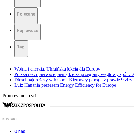
Polecane
Najnowsze
Tagi
Wojna i energia. Ukraińska lekcja dla Europy
Polska płaci pierwsze pieniądze za przegrany węglowy spór z 
Diesel najdroższy w historii. Kierowcy płacą już prawie 9 zł za 
Luiz Hanania prezesem Energy Efficiency for Europe
Promowane treści
KONTAKT
O nas