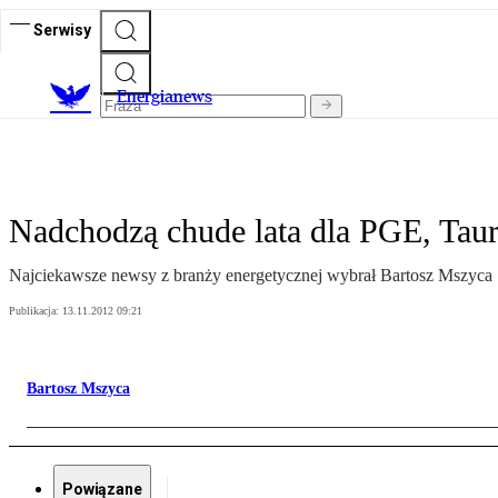
Serwisy
E
nergianews
Nadchodzą chude lata dla PGE, Tauro
Najciekawsze newsy z branży energetycznej wybrał Bartosz Mszyca
Publikacja:
13.11.2012 09:21
Bartosz Mszyca
Powiązane