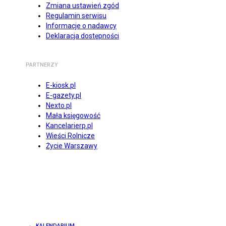
Zmiana ustawień zgód
Regulamin serwisu
Informacje o nadawcy
Deklaracja dostępności
PARTNERZY
E-kiosk.pl
E-gazety.pl
Nexto.pl
Mała księgowość
Kancelarierp.pl
Wieści Rolnicze
Życie Warszawy
KALENDARIUM