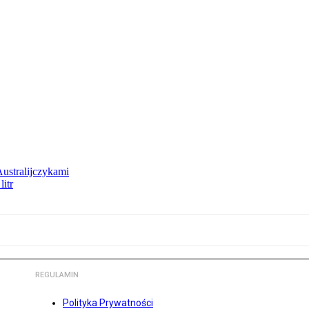
Australijczykami
litr
REGULAMIN
Polityka Prywatności