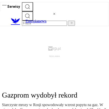
Serwisy
E
nergianews
Gazprom wydobył rekord
Siarczyste mrozy w Rosji spowodowały wzrost popytu na gaz. W