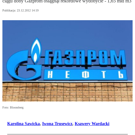
ciągu doby Gazprom osiągnął rekordowe wydobycie - 1,65 mld m3
Publikacja:
23.12.2012 14:19
Foto: Bloomberg
Karolina Sawicka
,
Iwona Trusewicz
,
Ksawery Wardacki