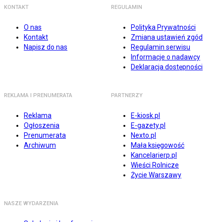
KONTAKT
REGULAMIN
O nas
Polityka Prywatności
Kontakt
Zmiana ustawień zgód
Napisz do nas
Regulamin serwisu
Informacje o nadawcy
Deklaracja dostępności
REKLAMA I PRENUMERATA
PARTNERZY
Reklama
E-kiosk.pl
Ogłoszenia
E-gazety.pl
Prenumerata
Nexto.pl
Archiwum
Mała księgowość
Kancelarierp.pl
Wieści Rolnicze
Życie Warszawy
NASZE WYDARZENIA