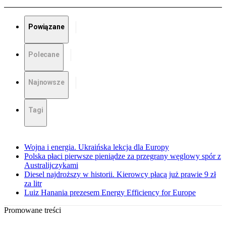
Powiązane
Polecane
Najnowsze
Tagi
Wojna i energia. Ukraińska lekcja dla Europy
Polska płaci pierwsze pieniądze za przegrany węglowy spór z
Australijczykami
Diesel najdroższy w historii. Kierowcy płacą już prawie 9 zł
za litr
Luiz Hanania prezesem Energy Efficiency for Europe
Promowane treści